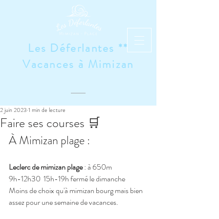
Les Déferlantes **
Vacances à Mimizan
Studios et Appartements à Mimizan-Plage
Depuis 1989 et avant
2 juin 2023
1 min de lecture
Faire ses courses 🛒
À Mimizan plage : 
Leclerc de mimizan plage
 : à 650m 
9h-12h30  15h-19h fermé le dimanche 
Moins de choix qu'à mimizan bourg mais bien 
assez pour une semaine de vacances. 